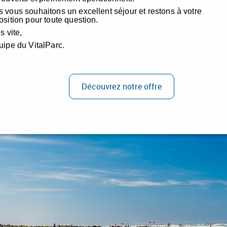
Français
L
MAISON DE VACANCES
SPA
RESTAURANT &
+
+
ACCÈS & CONTACT
GALERIE PHOTOS