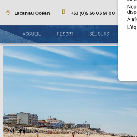
Lacanau Océan
+33 (0)5 56 03 91 00
ACCUEIL
RESORT
SÉJOURS
HÔTE
+