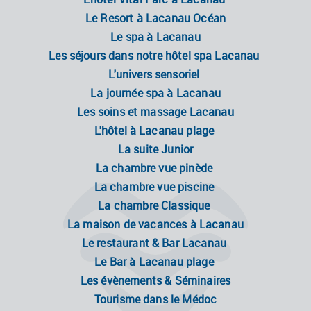
Le Resort à Lacanau Océan
Le spa à Lacanau
Les séjours dans notre hôtel spa Lacanau
Nous sommes ouverts !
L'univers sensoriel
La journée spa à Lacanau
ute l'équipe de VitalParc est heureuse de vous accueill
Les soins et massage Lacanau
tel, le spa, le restaurant ainsi que l'ensemble de nos prestatio
L'hôtel à Lacanau plage
 ouverts et pleinement opérationnels.
La suite Junior
 vous souhaitons un excellent séjour et restons à votre
osition pour toute question.
La chambre vue pinède
ès vite,
La chambre vue piscine
uipe du VitalParc.
La chambre Classique
La maison de vacances à Lacanau
Le restaurant & Bar Lacanau
Découvrez notre offre
Le Bar à Lacanau plage
Les évènements & Séminaires
Tourisme dans le Médoc