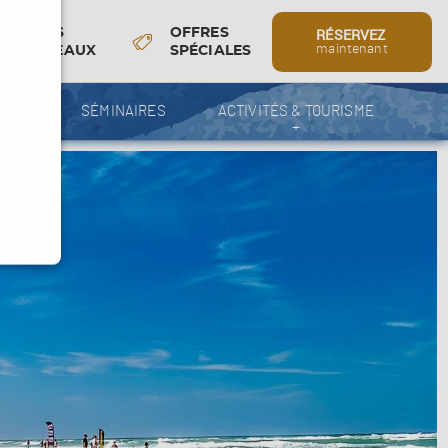
RÉSERVEZ
BONS
OFFRES
maintenant
CADEAUX
SPÉCIALES
 BAR
SÉMINAIRES
ACTIVITÉS & TOURISME
+