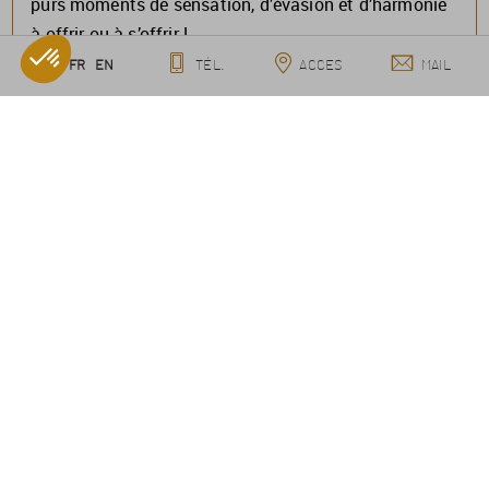
purs moments de sensation, d’évasion et d’harmonie
à offrir ou à s’offrir !
FR
EN
TÉL.
ACCES
MAIL
Voir les bons cadeaux
ROUTE DU BAGANAIS
33680
LACANAU OCÉAN