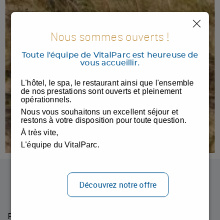
Nous sommes ouverts !
Toute l'équipe de VitalParc est heureuse de
vous accueillir.
L'hôtel, le spa, le restaurant ainsi que l'ensemble
de nos prestations sont ouverts et pleinement
opérationnels.
Nous vous souhaitons un excellent séjour et
restons à votre disposition pour toute question.
À très vite,
1
2
3
4
5
L'équipe du VitalParc.
Découvrez notre offre
Nos actualités
Retrouvez toute l'actualité de Vitalparc The Originals