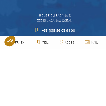
ROUTE DU BAGANAIS
33680
LACANAU OCÉAN
+33 (0)5 56 03 91 00
EMAIL
FR
EN
TÉL.
ACCES
MAIL
SUIVEZ NOUS SUR
NOS ACTUALITÉS
AVIS CLIENTS
QUI SOMMES NOUS?
RECRUTEMENT